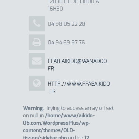
12H30 ET DE 13H00 À
16H30
04 98 05 22 28
04 94 69 97 76
FFAB.AIKIDO@WANADOO.
FR
HTTP://WWW.FFABAIKIDO
.FR
Warning
: Trying to access array offset
on null in
/home/www/aikido-
06.com.WordpressPlus/wp-
content/themes/OLD-
tisson/sidebar.php
on line
12