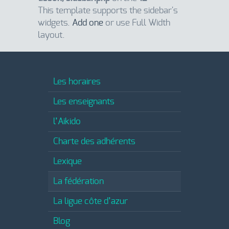
This template supports the sidebar's
widgets.
Add one
or use Full Width
layout.
Les horaires
Les enseignants
l’Aikido
Charte des adhérents
Lexique
La fédération
La ligue côte d’azur
Blog