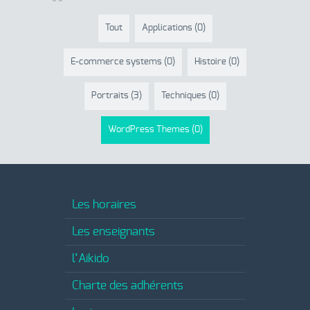
Tout
Applications
(0)
E-commerce systems
(0)
Histoire
(0)
Portraits
(3)
Techniques
(0)
WordPress Themes
(0)
Les horaires
Les enseignants
l’Aikido
Charte des adhérents