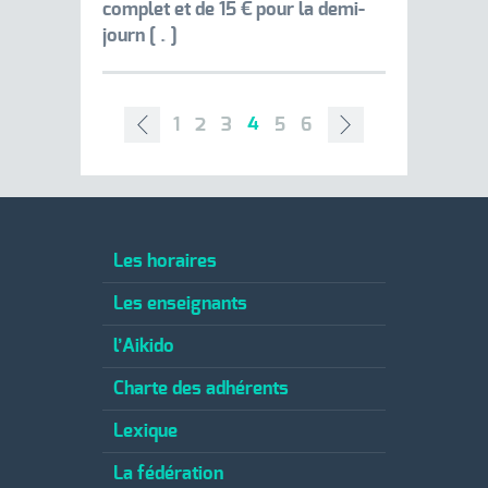
complet et de 15 € pour la demi-
journ […]
1
2
3
4
5
6
7
Les horaires
Les enseignants
l’Aikido
Charte des adhérents
Lexique
La fédération