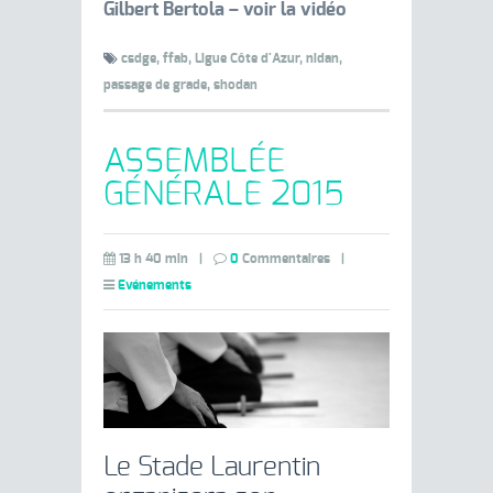
Gilbert Bertola – voir la vidéo
csdge,
ffab,
Ligue Côte d'Azur,
nidan,
passage de grade,
shodan
ASSEMBLÉE
GÉNÉRALE 2015
13 h 40 min
|
0
Commentaires
|
Evénements
Le Stade Laurentin