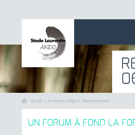
R
0
Accueil
Archive by category "Revue de presse"
UN FORUM À FOND LA FO