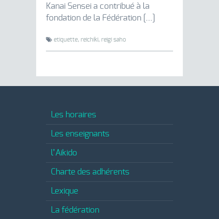
Kanai Sensei a contribué à la
fondation de la Fédération […]
etiquette,
reichiki,
reigi saho
Les horaires
Les enseignants
l’Aikido
Charte des adhérents
Lexique
La fédération