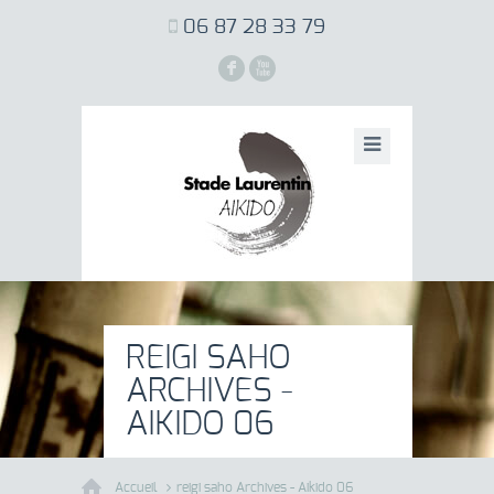
06 87 28 33 79
F
X
REIGI SAHO
ARCHIVES -
AIKIDO 06
Accueil
reigi saho Archives - Aikido 06