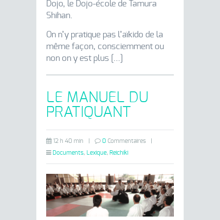
Dojo, le Dojo-école de Tamura
Shihan.
On n’y pratique pas l’aïkido de la
même façon, consciemment ou
non on y est plus […]
LE MANUEL DU
PRATIQUANT
12 h 40 min
|
0
Commentaires
|
Documents
,
Lexique
,
Reichiki