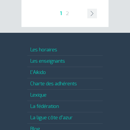
1
2
Les horaires
Les enseignants
l’Aikido
Charte des adhérents
Lexique
La fédération
La ligue côte d’azur
Blog