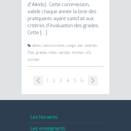
d’Aikido). Cette commission,
valide chaque année la liste des
pratiquants ayant satisfait aux
critères d’évaluation des grades.
Cette […]
aikido,
ceinture noire,
csdge,
dan,
examen,
ffab,
grades,
nidan,
sandan,
shodan,
ufa,
yondan
1
2
3
4
5
6
7
8
9
10
11
Les horaires
Les enseignants