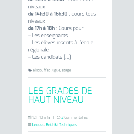
niveaux
de 14h30 à 16h30
: cours tous
niveaux
de 17h à 18h
: Cours pour
– Les enseignants
– Les élèves inscrits à l’école
régionale
– Les candidats […]
aikido,
ffab,
ligue,
stage
LES GRADES DE
HAUT NIVEAU
12 h 10 min
|
2
Commentaires
|
Lexique
,
Reichiki
,
Techniques