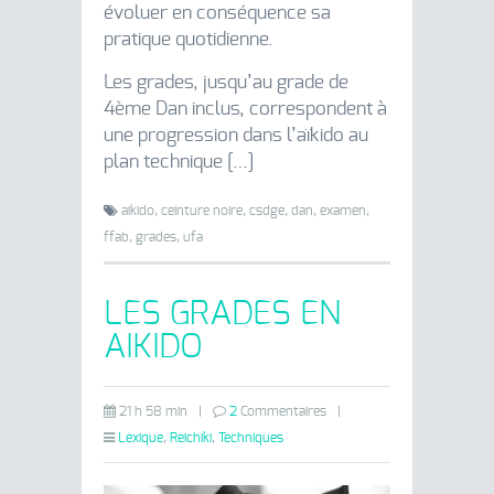
évoluer en conséquence sa
pratique quotidienne.
Les grades, jusqu’au grade de
4ème Dan inclus, correspondent à
une progression dans l’aïkido au
plan technique […]
aikido,
ceinture noire,
csdge,
dan,
examen,
ffab,
grades,
ufa
LES GRADES EN
AIKIDO
21 h 58 min
|
2
Commentaires
|
Lexique
,
Reichiki
,
Techniques