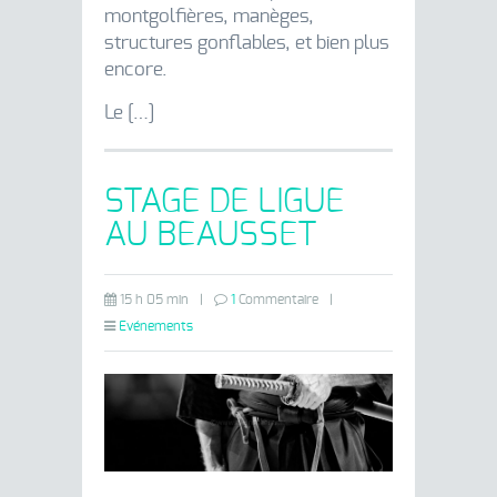
montgolfières, manèges,
structures gonflables, et bien plus
encore.
Le […]
STAGE DE LIGUE
AU BEAUSSET
15 h 05 min
|
1
Commentaire
|
Evénements